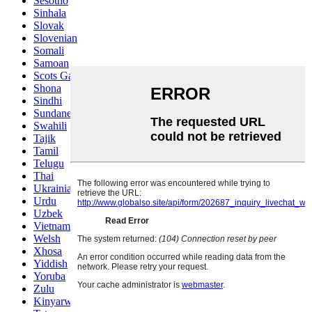
Sesotho
Sinhala
Slovak
Slovenian
Somali
Samoan
Scots Gaelic
Shona
Sindhi
Sundanese
Swahili
Tajik
Tamil
Telugu
Thai
Ukrainian
Urdu
Uzbek
Vietnamese
Welsh
Xhosa
Yiddish
Yoruba
Zulu
Kinyarwanda