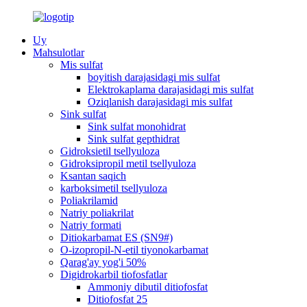
Uy
Mahsulotlar
Mis sulfat
boyitish darajasidagi mis sulfat
Elektrokaplama darajasidagi mis sulfat
Oziqlanish darajasidagi mis sulfat
Sink sulfat
Sink sulfat monohidrat
Sink sulfat gepthidrat
Gidroksietil tsellyuloza
Gidroksipropil metil tsellyuloza
Ksantan saqich
karboksimetil tsellyuloza
Poliakrilamid
Natriy poliakrilat
Natriy formati
Ditiokarbamat ES (SN9#)
O-izopropil-N-etil tiyonokarbamat
Qarag'ay yog'i 50%
Digidrokarbil tiofosfatlar
Ammoniy dibutil ditiofosfat
Ditiofosfat 25