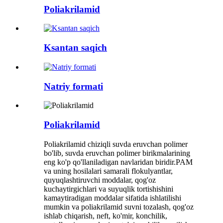
Poliakrilamid
Ksantan saqich
Natriy formati
Poliakrilamid
Poliakrilamid chiziqli suvda eruvchan polimer
bo'lib, suvda eruvchan polimer birikmalarining
eng ko'p qo'llaniladigan navlaridan biridir.PAM
va uning hosilalari samarali flokulyantlar,
quyuqlashtiruvchi moddalar, qog'oz
kuchaytirgichlari va suyuqlik tortishishini
kamaytiradigan moddalar sifatida ishlatilishi
mumkin va poliakrilamid suvni tozalash, qog'oz
ishlab chiqarish, neft, ko'mir, konchilik,