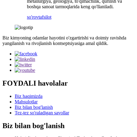
metallurgiya, geologiya, to'qimachilik, qurilish va
boshqa sanoat tarmoqlarida keng qo'llaniladi.
so'rov
tafsilot
Biz kimyoning odamlar hayotini o'zgartirishi va doimiy ravishda
yangilanish va rivojlanish kontseptsiyasiga amal qildik.
FOYDALI havolalar
Biz haqimizda
Mahsulotlar
Biz bilan bog'lanish
Tez-tez so'raladigan savollar
Biz bilan bog'lanish