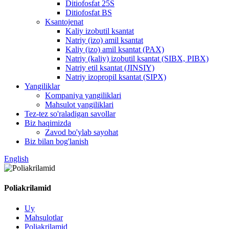
Ditiofosfat 25S
Ditiofosfat BS
Ksantojenat
Kaliy izobutil ksantat
Natriy (izo) amil ksantat
Kaliy (izo) amil ksantat (PAX)
Natriy (kaliy) izobutil ksantat (SIBX, PIBX)
Natriy etil ksantat (JINSIY)
Natriy izopropil ksantat (SIPX)
Yangiliklar
Kompaniya yangiliklari
Mahsulot yangiliklari
Tez-tez so'raladigan savollar
Biz haqimizda
Zavod bo'ylab sayohat
Biz bilan bog'lanish
English
Poliakrilamid
Uy
Mahsulotlar
Poliakrilamid