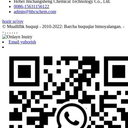
Hebei Jinchangsheng Chemical Technology Co., Ltd.
0086-15631156122
admin@hbcschem.com
hozir so'rov
© Mualliflik huquqi - 2010-2022: Barcha huquqlar himoyalangan.
-
- , , , , , ,
Email yuborish