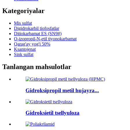
Kategoriyalar
Mis sulfat
Digidrokarbil tiofosfatlar
Ditiokarbamat ES (SN9#)
O-izopropil-N-etil tiyonokarbamat
Qarag'ay yog'i 50%
Ksantojenat
Sink sulfat
Tanlangan mahsulotlar
Gidroksipropil metil hujayra...
Gidroksietil tsellyuloza