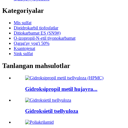
Kategoriyalar
Mis sulfat
Digidrokarbil tiofosfatlar
Ditiokarbamat ES (SN9#)
O-izopropil-N-etil tiyonokarbamat
Qarag'ay yog'i 50%
Ksantojenat
Sink sulfat
Tanlangan mahsulotlar
Gidroksipropil metil hujayra...
Gidroksietil tsellyuloza