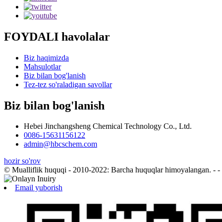
FOYDALI havolalar
Biz haqimizda
Mahsulotlar
Biz bilan bog'lanish
Tez-tez so'raladigan savollar
Biz bilan bog'lanish
Hebei Jinchangsheng Chemical Technology Co., Ltd.
0086-15631156122
admin@hbcschem.com
hozir so'rov
© Mualliflik huquqi - 2010-2022: Barcha huquqlar himoyalangan.
- - ,
Email yuborish