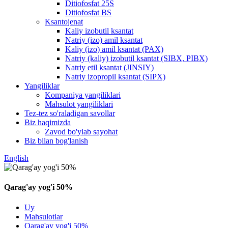
Ditiofosfat 25S
Ditiofosfat BS
Ksantojenat
Kaliy izobutil ksantat
Natriy (izo) amil ksantat
Kaliy (izo) amil ksantat (PAX)
Natriy (kaliy) izobutil ksantat (SIBX, PIBX)
Natriy etil ksantat (JINSIY)
Natriy izopropil ksantat (SIPX)
Yangiliklar
Kompaniya yangiliklari
Mahsulot yangiliklari
Tez-tez so'raladigan savollar
Biz haqimizda
Zavod bo'ylab sayohat
Biz bilan bog'lanish
English
Qarag'ay yog'i 50%
Uy
Mahsulotlar
Qarag'ay yog'i 50%