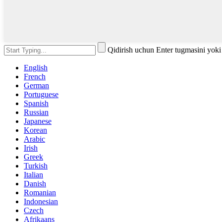
Qidirish uchun Enter tugmasini yok
English
French
German
Portuguese
Spanish
Russian
Japanese
Korean
Arabic
Irish
Greek
Turkish
Italian
Danish
Romanian
Indonesian
Czech
Afrikaans