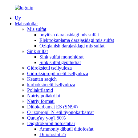
Uy
Mahsulotlar
Mis sulfat
boyitish darajasidagi mis sulfat
Elektrokaplama darajasidagi mis sulfat
Oziqlanish darajasidagi mis sulfat
Sink sulfat
Sink sulfat monohidrat
Sink sulfat gepthidrat
Gidroksietil tsellyuloza
Gidroksipropil metil tsellyuloza
Ksantan saqich
karboksimetil tsellyuloza
Poliakrilamid
Natriy poliakrilat
Natriy formati
Ditiokarbamat ES (SN9#)
O-izopropil-N-etil tiyonokarbamat
Qarag'ay yog'i 50%
Digidrokarbil tiofosfatlar
Ammoniy dibutil ditiofosfat
Ditiofosfat 25