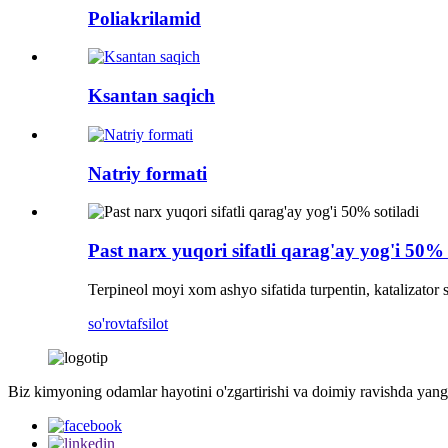
Poliakrilamid
Ksantan saqich
Natriy formati
Past narx yuqori sifatli qarag'ay yog'i 50% 
Terpineol moyi xom ashyo sifatida turpentin, katalizator sif
so'rov
tafsilot
Biz kimyoning odamlar hayotini o'zgartirishi va doimiy ravishda yangi