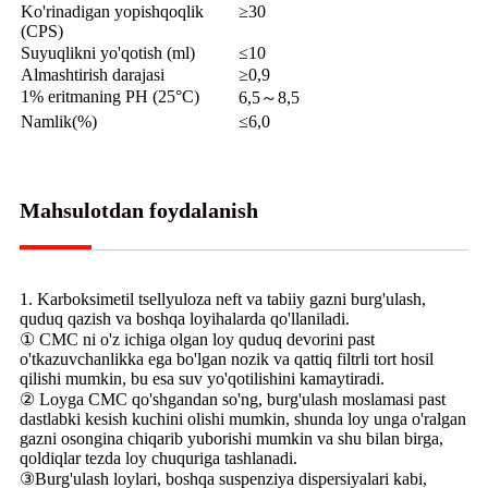
Ko'rinadigan yopishqoqlik
≥30
(CPS)
Suyuqlikni yo'qotish (ml)
≤10
Almashtirish darajasi
≥0,9
1% eritmaning PH (25°C)
6,5～8,5
Namlik(%)
≤6,0
Mahsulotdan foydalanish
1. Karboksimetil tsellyuloza neft va tabiiy gazni burg'ulash,
quduq qazish va boshqa loyihalarda qo'llaniladi.
① CMC ni o'z ichiga olgan loy quduq devorini past
o'tkazuvchanlikka ega bo'lgan nozik va qattiq filtrli tort hosil
qilishi mumkin, bu esa suv yo'qotilishini kamaytiradi.
② Loyga CMC qo'shgandan so'ng, burg'ulash moslamasi past
dastlabki kesish kuchini olishi mumkin, shunda loy unga o'ralgan
gazni osongina chiqarib yuborishi mumkin va shu bilan birga,
qoldiqlar tezda loy chuquriga tashlanadi.
③Burg'ulash loylari, boshqa suspenziya dispersiyalari kabi,