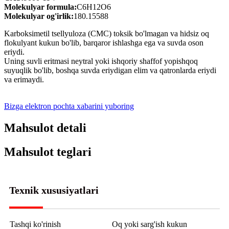
Molekulyar formula:
C6H12O6
Molekulyar og'irlik:
180.15588
Karboksimetil tsellyuloza (CMC) toksik bo'lmagan va hidsiz oq
flokulyant kukun bo'lib, barqaror ishlashga ega va suvda oson
eriydi.
Uning suvli eritmasi neytral yoki ishqoriy shaffof yopishqoq
suyuqlik bo'lib, boshqa suvda eriydigan elim va qatronlarda eriydi
va erimaydi.
Bizga elektron pochta xabarini yuboring
Mahsulot detali
Mahsulot teglari
Texnik xususiyatlari
Tashqi ko'rinish
Oq yoki sarg'ish kukun