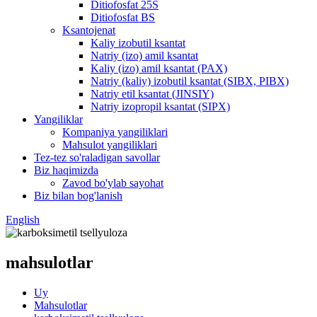
Ditiofosfat 25S
Ditiofosfat BS
Ksantojenat
Kaliy izobutil ksantat
Natriy (izo) amil ksantat
Kaliy (izo) amil ksantat (PAX)
Natriy (kaliy) izobutil ksantat (SIBX, PIBX)
Natriy etil ksantat (JINSIY)
Natriy izopropil ksantat (SIPX)
Yangiliklar
Kompaniya yangiliklari
Mahsulot yangiliklari
Tez-tez so'raladigan savollar
Biz haqimizda
Zavod bo'ylab sayohat
Biz bilan bog'lanish
English
mahsulotlar
Uy
Mahsulotlar