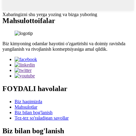
Xabaringizni shu yerga yozing va bizga yuboring
Mahsulot
toifalar
Biz kimyoning odamlar hayotini o'zgartirishi va doimiy ravishda
yangilanish va rivojlanish kontseptsiyasiga amal qildik.
FOYDALI havolalar
Biz haqimizda
Mahsulotlar
Biz bilan bog'lanish
Tez-tez so'raladigan savollar
Biz bilan bog'lanish