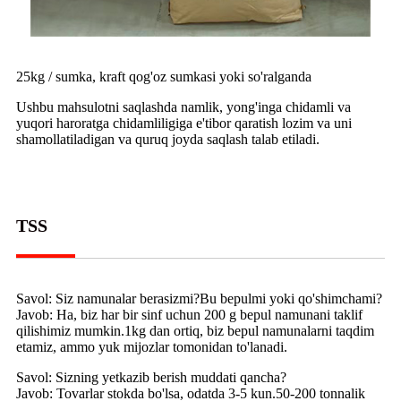
25kg / sumka, kraft qog'oz sumkasi yoki so'ralganda
Ushbu mahsulotni saqlashda namlik, yong'inga chidamli va
yuqori haroratga chidamliligiga e'tibor qaratish lozim va uni
shamollatiladigan va quruq joyda saqlash talab etiladi.
TSS
Savol: Siz namunalar berasizmi?Bu bepulmi yoki qo'shimchami?
Javob: Ha, biz har bir sinf uchun 200 g bepul namunani taklif
qilishimiz mumkin.1kg dan ortiq, biz bepul namunalarni taqdim
etamiz, ammo yuk mijozlar tomonidan to'lanadi.
Savol: Sizning yetkazib berish muddati qancha?
Javob: Tovarlar stokda bo'lsa, odatda 3-5 kun.50-200 tonnalik