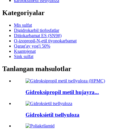
karboksimetil tsellyuloza
Kategoriyalar
Mis sulfat
Digidrokarbil tiofosfatlar
Ditiokarbamat ES (SN9#)
O-izopropil-N-etil tiyonokarbamat
Qarag'ay yog'i 50%
Ksantojenat
Sink sulfat
Tanlangan mahsulotlar
Gidroksipropil metil hujayra...
Gidroksietil tsellyuloza