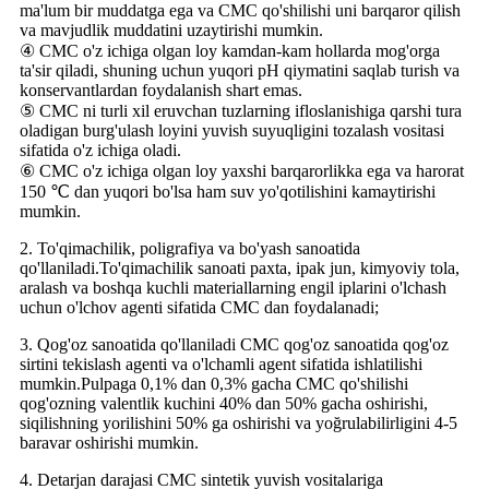
ma'lum bir muddatga ega va CMC qo'shilishi uni barqaror qilish
va mavjudlik muddatini uzaytirishi mumkin.
④ CMC o'z ichiga olgan loy kamdan-kam hollarda mog'orga
ta'sir qiladi, shuning uchun yuqori pH qiymatini saqlab turish va
konservantlardan foydalanish shart emas.
⑤ CMC ni turli xil eruvchan tuzlarning ifloslanishiga qarshi tura
oladigan burg'ulash loyini yuvish suyuqligini tozalash vositasi
sifatida o'z ichiga oladi.
⑥ CMC o'z ichiga olgan loy yaxshi barqarorlikka ega va harorat
150 ℃ dan yuqori bo'lsa ham suv yo'qotilishini kamaytirishi
mumkin.
2. To'qimachilik, poligrafiya va bo'yash sanoatida
qo'llaniladi.To'qimachilik sanoati paxta, ipak jun, kimyoviy tola,
aralash va boshqa kuchli materiallarning engil iplarini o'lchash
uchun o'lchov agenti sifatida CMC dan foydalanadi;
3. Qog'oz sanoatida qo'llaniladi CMC qog'oz sanoatida qog'oz
sirtini tekislash agenti va o'lchamli agent sifatida ishlatilishi
mumkin.Pulpaga 0,1% dan 0,3% gacha CMC qo'shilishi
qog'ozning valentlik kuchini 40% dan 50% gacha oshirishi,
siqilishning yorilishini 50% ga oshirishi va yoğrulabilirligini 4-5
baravar oshirishi mumkin.
4. Detarjan darajasi CMC sintetik yuvish vositalariga