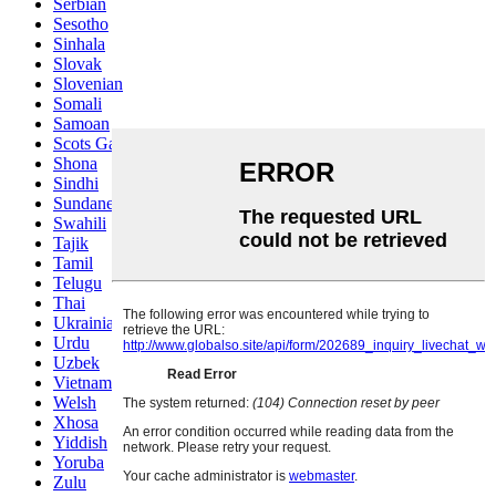
Serbian
Sesotho
Sinhala
Slovak
Slovenian
Somali
Samoan
Scots Gaelic
Shona
Sindhi
Sundanese
Swahili
Tajik
Tamil
Telugu
Thai
Ukrainian
Urdu
Uzbek
Vietnamese
Welsh
Xhosa
Yiddish
Yoruba
Zulu