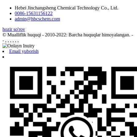
Hebei Jinchangsheng Chemical Technology Co., Ltd.
0086-15631156122
admin@hbcschem.com
hozir so'rov
© Mualliflik huquqi - 2010-2022: Barcha huquqlar himoyalangan.
-
- , , , , , ,
Email yuborish