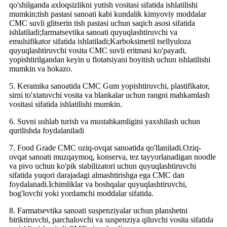
qo'shilganda axloqsizlikni yutish vositasi sifatida ishlatilishi
mumkin;tish pastasi sanoati kabi kundalik kimyoviy moddalar
CMC suvli glitserin tish pastasi uchun saqich asosi sifatida
ishlatiladi;farmatsevtika sanoati quyuqlashtiruvchi va
emulsifikator sifatida ishlatiladi;Karboksimetil tsellyuloza
quyuqlashtiruvchi vosita CMC suvli eritmasi ko'payadi,
yopishtirilgandan keyin u flotatsiyani boyitish uchun ishlatilishi
mumkin va hokazo.
5. Keramika sanoatida CMC Gum yopishtiruvchi, plastifikator,
sirni to'xtatuvchi vosita va blankalar uchun rangni mahkamlash
vositasi sifatida ishlatilishi mumkin.
6. Suvni ushlab turish va mustahkamligini yaxshilash uchun
qurilishda foydalaniladi
7. Food Grade CMC oziq-ovqat sanoatida qo'llaniladi.Oziq-
ovqat sanoati muzqaymoq, konserva, tez tayyorlanadigan noodle
va pivo uchun ko'pik stabilizatori uchun quyuqlashtiruvchi
sifatida yuqori darajadagi almashtirishga ega CMC dan
foydalanadi.Ichimliklar va boshqalar quyuqlashtiruvchi,
bog'lovchi yoki yordamchi moddalar sifatida.
8. Farmatsevtika sanoati suspenziyalar uchun planshetni
biriktiruvchi, parchalovchi va suspenziya qiluvchi vosita sifatida