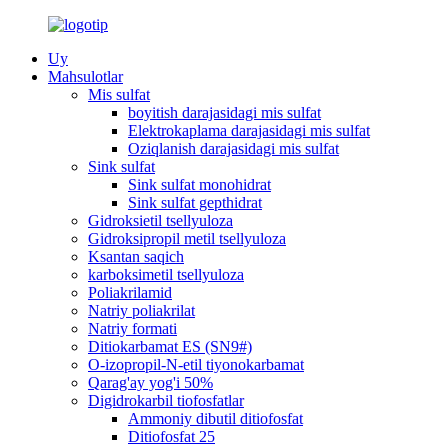
Uy
Mahsulotlar
Mis sulfat
boyitish darajasidagi mis sulfat
Elektrokaplama darajasidagi mis sulfat
Oziqlanish darajasidagi mis sulfat
Sink sulfat
Sink sulfat monohidrat
Sink sulfat gepthidrat
Gidroksietil tsellyuloza
Gidroksipropil metil tsellyuloza
Ksantan saqich
karboksimetil tsellyuloza
Poliakrilamid
Natriy poliakrilat
Natriy formati
Ditiokarbamat ES (SN9#)
O-izopropil-N-etil tiyonokarbamat
Qarag'ay yog'i 50%
Digidrokarbil tiofosfatlar
Ammoniy dibutil ditiofosfat
Ditiofosfat 25