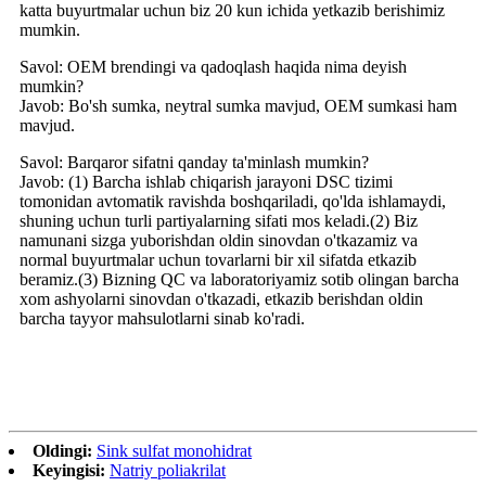
katta buyurtmalar uchun biz 20 kun ichida yetkazib berishimiz
mumkin.
Savol: OEM brendingi va qadoqlash haqida nima deyish
mumkin?
Javob: Bo'sh sumka, neytral sumka mavjud, OEM sumkasi ham
mavjud.
Savol: Barqaror sifatni qanday ta'minlash mumkin?
Javob: (1) Barcha ishlab chiqarish jarayoni DSC tizimi
tomonidan avtomatik ravishda boshqariladi, qo'lda ishlamaydi,
shuning uchun turli partiyalarning sifati mos keladi.(2) Biz
namunani sizga yuborishdan oldin sinovdan o'tkazamiz va
normal buyurtmalar uchun tovarlarni bir xil sifatda etkazib
beramiz.(3) Bizning QC va laboratoriyamiz sotib olingan barcha
xom ashyolarni sinovdan o'tkazadi, etkazib berishdan oldin
barcha tayyor mahsulotlarni sinab ko'radi.
Oldingi:
Sink sulfat monohidrat
Keyingisi:
Natriy poliakrilat