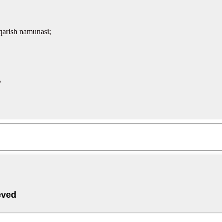
qarish namunasi;
?