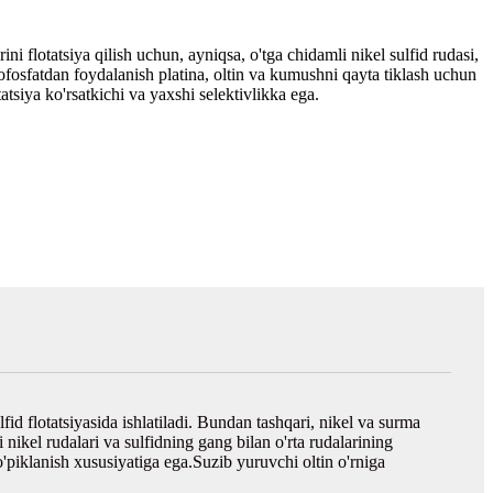
ni flotatsiya qilish uchun, ayniqsa, o'tga chidamli nikel sulfid rudasi,
iofosfatdan foydalanish platina, oltin va kumushni qayta tiklash uchun
tsiya ko'rsatkichi va yaxshi selektivlikka ega.
lfid flotatsiyasida ishlatiladi. Bundan tashqari, nikel va surma
di nikel rudalari va sulfidning gang bilan o'rta rudalarining
o'piklanish xususiyatiga ega.Suzib yuruvchi oltin o'rniga