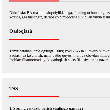
Ditiofosfat BA ma'lum ishqoriylikka ega, shuning uchun teriga z
ko'zingizga tursangiz, darhol ko'p miqdorda suv bilan yuvib tashl
Qadoqlash
Temir baraban, aniq og'irligi 130kg yoki 25-50KG to'quv sumka
Saqlash va ko'chirish: nam, qattiq quyosh nuri va olovdan himoy
Izohlar: Shartnomada yoki qadoqlash spetsifikatsiyalarida nazard
TSS
1. Sizning yetkazib berish vaqtingiz qanday?