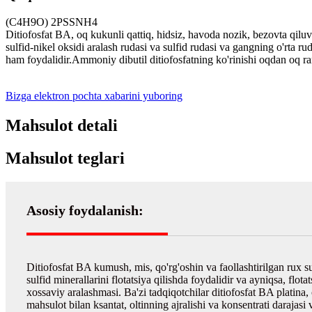
(C4H9O) 2PSSNH4
Ditiofosfat BA, oq kukunli qattiq, hidsiz, havoda nozik, bezovta qiluvc
sulfid-nikel oksidi aralash rudasi va sulfid rudasi va gangning o'rta 
ham foydalidir.Ammoniy dibutil ditiofosfatning ko'rinishi oqdan oq ran
Bizga elektron pochta xabarini yuboring
Mahsulot detali
Mahsulot teglari
Asosiy foydalanish:
Ditiofosfat BA kumush, mis, qo'rg'oshin va faollashtirilgan rux sul
sulfid minerallarini flotatsiya qilishda foydalidir va ayniqsa, flota
xossaviy aralashmasi. Ba'zi tadqiqotchilar ditiofosfat BA platina,
mahsulot bilan ksantat, oltinning ajralishi va konsentrati darajasi