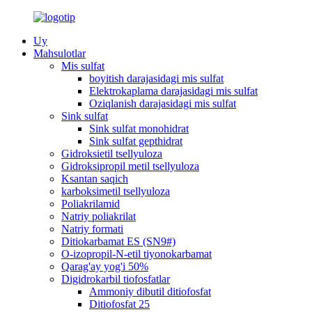
Uy
Mahsulotlar
Mis sulfat
boyitish darajasidagi mis sulfat
Elektrokaplama darajasidagi mis sulfat
Oziqlanish darajasidagi mis sulfat
Sink sulfat
Sink sulfat monohidrat
Sink sulfat gepthidrat
Gidroksietil tsellyuloza
Gidroksipropil metil tsellyuloza
Ksantan saqich
karboksimetil tsellyuloza
Poliakrilamid
Natriy poliakrilat
Natriy formati
Ditiokarbamat ES (SN9#)
O-izopropil-N-etil tiyonokarbamat
Qarag'ay yog'i 50%
Digidrokarbil tiofosfatlar
Ammoniy dibutil ditiofosfat
Ditiofosfat 25