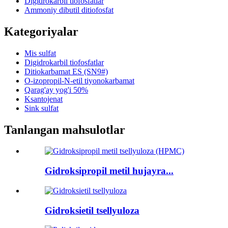
Digidrokarbil tiofosfatlar
Ammoniy dibutil ditiofosfat
Kategoriyalar
Mis sulfat
Digidrokarbil tiofosfatlar
Ditiokarbamat ES (SN9#)
O-izopropil-N-etil tiyonokarbamat
Qarag'ay yog'i 50%
Ksantojenat
Sink sulfat
Tanlangan mahsulotlar
Gidroksipropil metil hujayra...
Gidroksietil tsellyuloza