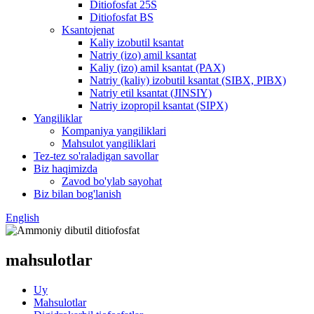
Ditiofosfat 25S
Ditiofosfat BS
Ksantojenat
Kaliy izobutil ksantat
Natriy (izo) amil ksantat
Kaliy (izo) amil ksantat (PAX)
Natriy (kaliy) izobutil ksantat (SIBX, PIBX)
Natriy etil ksantat (JINSIY)
Natriy izopropil ksantat (SIPX)
Yangiliklar
Kompaniya yangiliklari
Mahsulot yangiliklari
Tez-tez so'raladigan savollar
Biz haqimizda
Zavod bo'ylab sayohat
Biz bilan bog'lanish
English
mahsulotlar
Uy
Mahsulotlar