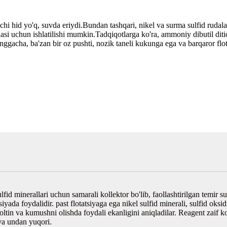
hi hid yo'q, suvda eriydi.Bundan tashqari, nikel va surma sulfid rudalari
rudasi uchun ishlatilishi mumkin.Tadqiqotlarga ko'ra, ammoniy dibutil dit
ggacha, ba'zan bir oz pushti, nozik taneli kukunga ega va barqaror flota
fid minerallari uchun samarali kollektor bo'lib, faollashtirilgan temir su
tsiyada foydalidir. past flotatsiyaga ega nikel sulfid minerali, sulfid oksi
 oltin va kumushni olishda foydali ekanligini aniqladilar. Reagent zaif k
 va undan yuqori.