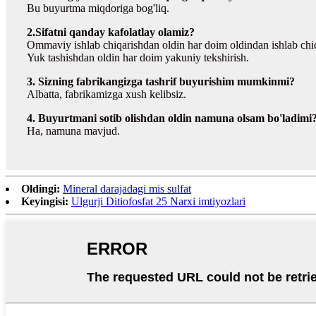
Bu buyurtma miqdoriga bog'liq.
2.Sifatni qanday kafolatlay olamiz?
Ommaviy ishlab chiqarishdan oldin har doim oldindan ishlab chi
Yuk tashishdan oldin har doim yakuniy tekshirish.
3. Sizning fabrikangizga tashrif buyurishim mumkinmi?
Albatta, fabrikamizga xush kelibsiz.
4. Buyurtmani sotib olishdan oldin namuna olsam bo'ladimi
Ha, namuna mavjud.
Oldingi:
Mineral darajadagi mis sulfat
Keyingisi:
Ulgurji Ditiofosfat 25 Narxi imtiyozlari