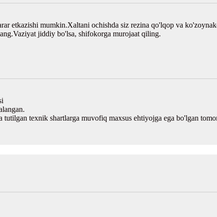
arar etkazishi mumkin.Xaltani ochishda siz rezina qo'lqop va ko'zoynak
ang.Vaziyat jiddiy bo'lsa, shifokorga murojaat qiling.
si
alangan.
a tutilgan texnik shartlarga muvofiq maxsus ehtiyojga ega bo'lgan tomo